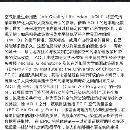
空气质量生命指数（Air Quality Life Index，AQLI）将空气污
染浓度转化为其对人类预期寿命的影响。借助 AQLI 的超本地化数
据，世界上任何地方的用户都可以精确定位到自己所在的区县，直
观了解：如果相关政策将污染水平降低至符合世界卫生组织
（WHO）的指导标准、国家标准，或用户自行设定的目标，自己
将能够多活多久。这些信息能够以或许最重要的衡量指标——寿命
的延长——帮助地方社区与政策制定者理解空气污染治理政策所带
来的实际收益。 AQLI 由芝加哥大学米尔顿·弗里德曼杰出经济学服
务教授 Michael Greenstone 及其在芝加哥大学能源政策研究所
（Energy Policy Institute at the University of Chicago，
EPIC）的团队共同开发，其理论基础源自同行评议的学术研究，系
统量化了人类长期暴露于空气污染与预期寿命之间的因果关系。
AQLI 是 EPIC“清洁空气项目”（Clean Air Program）的一部
分，该项目致力于将可付诸行动的空气污染信息带到全球各个角
落，以激发公共行动，并为高效的空气污染治理政策提供清晰的参
照路径。除 AQLI 之外，该项目还包括 EPIC 空气质量基金
（EPIC Air Quality Fund），该基金与地方组织和政府合作，在
最迫切需要的地区部署高质量、高频率的空气污染监测设备并提升
数据可获取性。 在 EPIC 的总体使命——以前沿证据帮助社会在环
境质量与经济增长之间取得平衡，使人们能够拥有更充实的生活