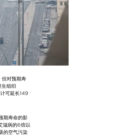
降，但对预期寿
卫生组织
计可延长149
预期寿命的影
艾滋病的6倍以
吸的空气污染