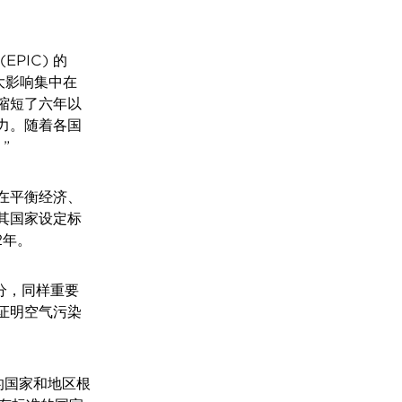
EPIC) 的
最大影响集中在
缩短了六年以
力。随着各国
”
在平衡经济、
其国家设定标
2年。
部分，同样重要
证明空气污染
的国家和地区根