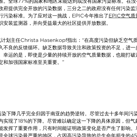
准。全球77%的国家和地区未能达到或没有国家污染标准。在没
政府提供完全开放的污染数据，三分之二的政府没有任何污染监
行污染标准。为了应对这一挑战，EPIC今年推出了
EPIC空气
织安装监测器，并向受益最大的社区提供开放数据。
气计划主任Christa Hasenkopf指出：“在高度污染但缺乏空
入不良的反馈循环。缺乏数据导致关注和政策投资的不足，进一
。幸运的是，即使是少量的持续开放的空气质量数据，也能打破
定和加强国家标准至关重要。”
球污染下降几乎完全归因于南亚的趋势逆转。尽管过去十多年间污
内实现了18%的下降。尽管难以确定这一下降的具体原因，但气
能发挥了重要作用，只有时间能证明政策变化是否产生了影响。
是全球污染最严重的地区，占因高污染导致的总生命年损失的45