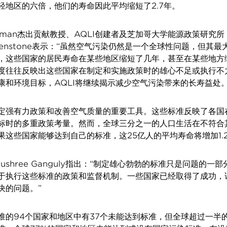
轻地区的六倍，他们的寿命因此平均缩短了2.7年。
riedman杰出贡献教授、AQLI创建者及芝加哥大学能源政策研究所 (
 Greenstone表示：“虽然空气污染仍然是一个全球性问题，但其
，这些国家的居民寿命在某些地区缩短了几年，甚至在某些地方
度往往反映出这些国家在制定和实施政策时的雄心不足或执行不
康和环境目标，AQLI将继续揭示减少空气污染带来的长寿益处。
定强有力政策和改善空气质量的重要工具。这些标准反映了各国
标时的多重政策考量。然而，全球三分之一的人口生活在不符合
果这些国家能够达到自己的标准，这25亿人的平均寿命将增加1.
anushree Ganguly指出：“制定雄心勃勃的标准只是问题的一
于执行这些标准的政策和监督机制。一些国家已经取得了成功，
决的问题。”
准的94个国家和地区中有37个未能达到标准，但全球超过一半