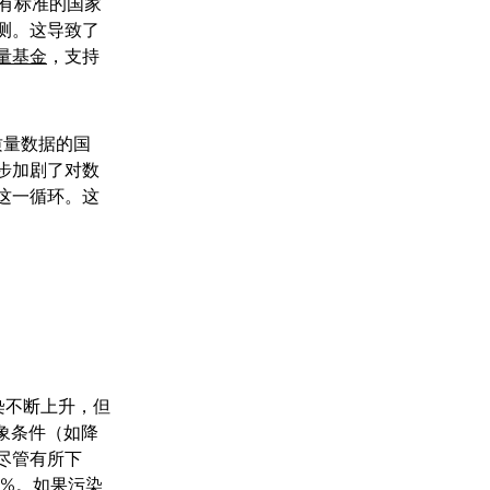
有标准的国家
测。这导致了
质量基金
，支持
气质量数据的国
步加剧了对数
这一循环。这
染不断上升，但
象条件（如降
尽管有所下
%。如果污染