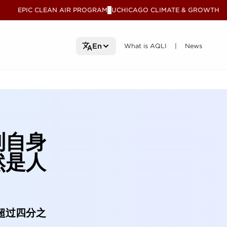
EPIC CLEAN AIR PROGRAM
UCHICAGO CLIMATE & GROWTH
V
What is AQLI
What is AQLI
News
News
En
|
到自身
然是人
超过四分之