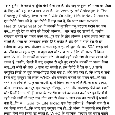
भारत दुनिया के सबसे प्रदूषित देशों में से एक है. और वायु प्रदूषण को भारत की सेहत के लिए सबसे बड़ा ख़तरा माना जाता है. University of Chicago के The Energy Policy Institute ने Air Quality Life Index के आधार पर एक रिपोर्ट तैयार की है. इस रिपोर्ट में कहा गया है, कि अगर भारत World Health Organisation के मानकों के मुताबिक वायु प्रदूषण घटाने पर काम करे....तो पूरे देश के लोगों की ज़िंदगी औसतन... चार साल बढ़ सकती है. जबकि राष्ट्रीय मानकों का पालन करने पर...पूरे देश के लोग औसतन 1 साल ज़्यादा ज़िंदा रह सकते हैं. भारत की जनसंख्या करीब 133 करोड़ है और ऐसे में हमारे देश के हर व्यक्ति की उम्र अगर औसतन 4 साल बढ़ जाए.. तो कुल मिलाकर 532 करोड़ वर्ष का जीवनकाल बढ़ जाएगा. ये बहुत बड़ा और लंबा समय हैदेश की राजधानी दिल्ली अगर WHO के मानकों का पालन करे...तो यहां रहने वाले लोग नौ साल ज़्यादा जी सकते हैं. जबकि, दिल्ली में वायु प्रदूषण से जुड़े हुए राष्ट्रीय मानकों का पालन किया जाए...तो लोगों की उम्र 6 साल बढ़ सकती है. इस रिपोर्ट में देश के 50 सबसे प्रदूषित ज़िलों का पूरा कच्चा-चिट्ठा दिया गया है. और कहा गया है, कि अगर ये सभी ज़िले वायु प्रदूषण को लेकर WHO और राष्ट्रीय मानकों का पालन करें...तो वहां रहने वाले लोगों की उम्र बढ़ जाएगी. इसमें दिल्ली का नाम तो है ही. साथ ही आगरा, बरेली, लखनऊ, कानपुर, मुज़फ़्फ़रपुर, सीतापुर, पटना और आज़मगढ़ जैसे कई शहरों और ज़िलों के नाम भी हैं. भारत के राष्ट्रीय मानकों का पालन करने पर इन ज़िलों में रहने वाले लोगों की उम्र साढ़े तीन साल से लेकर 6 साल तक बढ़ सकती है.आपको बता दें...कि Air Quality Life Index एक ऐसा ज़रिया है...जिसकी मदद से ये तय किया जाता है...कि अगर वायु प्रदूषण कम हो...तो औसत के मुक़ाबले लोग कितने ज़्यादा दिनों तक जिन्दा रह सकते हैं. WHO के मुताबिक, प्रदूषण की मात्रा बताने वाले PM 2.5 के स्तर को अगर 70 से 20 Micrograms Per Cubic Meter तक कम कर दिया जाए...तो वायु प्रदूषण से होने वाली मौतों में लगभग 15 प्रतिशत की कमी आ सकती है. PM 2.5 के लिए WHO का वार्षिक पैमाना...10 Micrograms Per Cubic Meter है...जबकि PM10 के लिए ये पैमाना 20 Micrograms Per Cubic Meter रखा गया है. भारत के राष्ट्रीय मानकों के मुताबिक, हमारे देश में PM 2.5 का स्तर 40 Micrograms Per Cubic Meter तक होना चाहिए और PM10 के लिए ये स्तर 60 Micrograms Per Cubic Meter निर्धारित किया गया है. यानी भारत में PM 2.5 के मानक WHO के मानकों से 4 गुना ज़्यादा हैं... जबकि PM10 के मानक 3 गुना ज़्यादा हैं यहां आपको एक बार फिर बता दें.... कि हवा में मौजूद PM यानी Particulate Matter के अंश...सांस लेने के दौरान शरीर में पहुंचते हैं.PM-2.5 और PM-10 नामक ये कण फेफड़ों में पहुंच जाते हैं. ये हवा में मौजूद जहरीले कैमिकल्स को शरीर में पहुंचाते हैं. जिसकी वजह से फेफड़े और हृदय को नुकसान पहुंचता है. आज दिल्ली का Air Quality Index 327 था...जो WHO के मानकों से 32 गुना ज़्यादा है. और इसीलिए आज दिल्ली में PM-2.5 के स्तर को Very Poor की Category में रखा गया है. और कल भी स्थिति ऐसी ही बनी रहेगी. जैसे-जैसे तापमान में कमी आती है...इन दोनों कणों का स्तर बढ़ता चला जाता है. आम तौर पर नवंबर से लेकर फरवरी के महीने तक हालात बहुत गंभीर हो जाते हैं. एक रिपोर्ट के मुताबिक वर्ष 2015 में वायु प्रदूषण की वजह से भारत में 10 लाख से ज़्य़ादा लोगों की मौत समय से पहले ही हो गई. अमेरिका के एक Institute ने इसी वर्ष एक रिपोर्ट जारी की थी. जिसका नाम था...Global Exposure To Air Pollution And Its Disease Burden.... इस रिपोर्ट में कहा गया है, कि दुनिया की 92 फीसदी आबादी उन इलाकों में रहती है, जहां की हवा स्वच्छ नहीं है.यानी वायु प्रदूषण एक अंतर्राष्ट्रीय समस्या है...और भारत इस समस्या का सबसे बड़ा भुक्तभोगी है. इसलिए आज आपकी सांसों में समा चुके प्रदूषण का DNA टेस्ट करना ज़रुरी है. क्योंकि....वायु प्रदूषण के मामले में हमारा देश World Champion बन चुका है. वायु प्रदूषण के मामले में आप भारत को एक Gas Chamber भी कह सकते हैं.. क्योंकि भारत के शहरों में सांस लेने का मतलब है...मौत को मौन स्वीकृति देना.Organisation for Economic Co-operation and Development के मुताबिक, वर्ष 2060 में वायु प्रदूषण से दुनिया को 135 लाख करोड़ रुपए का नुकसान होगा. ये राशि हमारे मौजूदा GDP से सिर्फ 10 लाख करोड़ रुपये कम है. भारत का GDP करीब 145 लाख करोड़ रुपये है.OECD का ये भी मानना है, कि ये नुकसान बीमारी की वजह से होने वाली छुट्टियों, इलाज में होने वाले खर्च और खेती में कम उत्पादन के रूप में होगा.OECD की रिपोर्ट के मुताबिक चीन, Russia और भारत इससे सबसे ज्यादा प्रभावित होंगे. प्रदूषण की वजह से चीन और भारत में सबसे ज्यादा लोगों की समय से पहले मौत होंगी. वायु प्रदूषण सिर्फ आपके फेफड़ों को ही नहीं बल्कि आपके दिल को भी नुकसान पहुंचा रहा है . वायु प्रदूषण के ज़हरीले कण अब इंसानों के दिल में भी पाए जाने लगे हैं. यानी वायु प्रदूषण आपको सांस से जुड़ी परेशानियां देने के साथ साथ, आपके दिल को भी कमज़ोर बना रहा है.एक Research में पता चला है, कि दिल्ली वालों में Heart Attack का खतरा पिछले 20 वर्षों में 30 प्रतिशत तक बढ़ गया है. और इसके लिए प्रदूषण भी ज़िम्मेदार है. प्रदूषण और दिल की बीमारियों के बीच Connection सिर्फ भारत में ही नहीं पाया गया है. University of Edinburgh और Netherlands की कुछ Universities के Researchers ने भी एक प्रयोग किया है. इस प्रयोग से ये साबित हो गया है कि वाहनों से निकलने वाले धुएं में जो NanoParticles होते हैं. वो आपकी Blood Stream यानी खून की धारा में भी शामिल हो सकते हैं और वहां से आपके दिल में पहुंचकर उसे नुकसान पहुंचा सकते हैं.वाहनों से निकलने वाले धुएं में PM2.5 नामक कण होते हैं, ये कण बहुत ही बारीक होते हैं और अक्सर सांस के ज़रिए आपके शरीर में पहुंच जाते है. लेकिन इनमें से कई कण इतने बारीक होते हैं कि ये फेफड़ों के Filter सिस्टम को भी पार कर जाते हैं और आपके दिल तक पहुंच जाते हैं.डॉक्टरों के मुताबिक प्रदूषण के ये कण दिल में खून पंप करने वाली Arteries में धीरे-धीरे जमा होने लगते हैं. और अगर लंबे समय तक धूल और धुएं के कणों से सामना होता रहे तो Arteries में एक तरह की परत जमा हो जाती है.इससे शरीर की धमनियां सिकुड़ जाती हैं और हार्ट अटैक और Stroke का खतरा पैदा हो जाता है. पिछले वर्ष 1 नवंबर को हमने आपको बताया था कि कैसे प्रदूषण के बारीक कण आपके दिमाग तक भी पहुंच जाते हैं. दिमाग तक पहुंचने वाले ये चुंबकीय कण बहुत ज़हरीले होते हैं. वैज्ञानिकों का ये भी मानना है कि ये कण Alzeimer's जैसी दिमागी बीमारियों का कारण भी बन सकते हैं. कुल मिलाकर आपका पूरा शरीर प्रदूषण की गिरफ्त में है और दिल्ली सहित देश के अलग-अलग शहरों में रहने वाले लोगों के लिए ये खतरा और भी ज़्यादा है. कहते हैं, समाज का भला करने के लिए अच्छी नीयत होनी ज़रूरी है. लेकिन हमारे देश के नेता अपना क़ीमती वक्त उन मुद्दों पर बर्बाद करते हैं, जिनका आम जनता के स्वच्छ और सुरक्षित जीवन से कोई लेना-देना नहीं होता. एक साफ सुथरी सोच कैसे लोगों का जीवन बदल सकती है, इसे समझाने के लिए मैं आपको Netherlands का उदाहरण देना चाहता हूं. Netherlands के Rotterdam शहर को उसके ऐतिहासिक Architecture के लिए पहचाना जाता है.हालांकि, किसी ज़माने में Rotterdam दुनिया के सबसे प्रदूषित शहरों में से एक था. लेकिन, Award-Winning Dutch Designer और Innovator, डान रोज़गार्ड ने 'काले धुएं' से मुक्ति पाने के लिए जो Design तैयार किया है, वो भारत सहित कई देशों की फिज़ाओं को 'शुद्ध हवाओं' वाला वातावरण दे सकता है. अभी आप अपनी टीवी स्क्रीन पर जो Tower देख रहे हैं, वो दुनिया का पहला Smog-Free Tower है. जिसे वर्ष 2015 में Netherlands के Rotterdam शहर में Install किया गया था. Ozone Free ION Technology पर आधारित ये Tower, प्रति घंटे, 30 हज़ार क्यूबिक मीटर प्रदूषित हवा को साफ करता है.7 मीटर ऊंचे Smog-Free Tower को इस तरह Design किया गया है, ताकि वो गंदी हवा को किसी Vacuum Cleaner की तरह अपने अंदर खींच सके. इसके बाद ये Tower गंदी हवा को Filter करता है, और Smog Free Air को बाहर निकालता है Netherlands में हुए Outdoor Test के दौरान ये पाया गया, कि Smog-Free Tower की मदद से, 60 फीसदी प्रदूषित हवा को शुद्ध करने में क़ामयाबी मिली. जब इस Tower को एक पार्किंग Garage के अंदर लगाया गया, तो इसने वहां की 70 फीसदी प्रदूषित हवा को शुद्ध कर दिया. Smog Free Tower, वातावरण में मौजूद PM 2.5 और PM10 जैसे खतरनाक कणों के 75 फीसदी अंश को अपने अंदर खींच लेता है. इसके बाद शुद्ध हवा Tower के चारों तरफ फैल जाती है. जब Smog Free Tower प्रदूषित हवा को अपने अंदर खींचता है, तो वो हवा में मौजूद कार्बन के कणों को भी जमा कर लेता है. जिसकी मदद से कार्बन की अंगूठियां बनाई जाती है. आपको शायद पता नहीं होगा, कि हीरा असलियत में कार्बन के अणुओं से ही मिलकर बना होता है. इसलिए इन अंगूठियों की तुलना हीरे से भी की जा रही है. आपको ये भी बता दें...कि खुद रोज़गार्ड वर्ष 2018 तक भारत में Smog Free Project की शुरुआत करना चाहते हैं. और उनका पहला लक्ष्य होगा...देश की राजधानी दिल्ली. इसके संबंध में वो अपनी इच्छा पहले ही ज़ाहिर कर चुके हैं. हालांकि, इसके लिए केंद्र और राज्य सरकार को भी आगे आने की ज़रुरत है. तभी जाकर....भारत की प्रदूषित हवा वाली समस्या का निदान हो पाएगा यहां पर आपको कुछ ज़रूरी टिप्स देना भी, हम अपनी ज़िम्मेदारी समझते हैं, ताकि आप प्रदूषण के इस आपातकाल में सुरक्षित रह सकें.आपके लिए सबसे पहली सलाह यही है, कि 5 रुपये वाला Disposable Mask मत खरीदिए.. ये आपको प्रदूषण के कणों से नहीं बचाएगा. आपको ऐसे मास्क की ज़रूरत है, जिसमें कार्बन फिल्टर लेयर हो. ऐसे मास्क की कीमत 70 रुपये से लेकर 400 रुपये तक है, साथ ही ये मास्क Online भी उपलब्ध है. अगर संभव हो, तो घर पर एयर प्यूरीफायर लगवाइए. ये प्यूरीफायर वैक्यूम की तरह काम करते हैं, और हवा में मौजूद ख़तरनाक कणों को Filter कर देते हैं. बड़ों की तुलना में बच्चे, ज़्यादा तेज़ी से सांस लेते हैं जिससे उनके लिए प्रदूषण का खतरा बढ़ जाता है. इसलिए बच्चों का ख़ास ख्याल रखें और कम से कम घर के अंदर के वातावरण को प्रदूषण मुक्त रखें.दिन के मुकाबले रात में प्रदूषण का ख़तरा ज़्यादा होता है. तापमान जितना कम और मौसम जितना ठंडा होगा, हवा में मौजूद प्रदूषण के ज़हर की मारक क्षमता उतनी ही ज़्यादा होगी, इसलिए ठंड के मौसम में रात में बाहर जाते हुए सावधानी बरतें. घर के अंदर लगाए जाने वाले कुछ पौधे ज़हरीली हवा को साफ करने में मददगार साबित होते हैं.. उदाहरण के तौर पर Weeping fig, Peace lily, Devil's Ivy, और Flamingo Flower, ये सारे ही पौधे Indoor Plants हैं. 5 से 6 बड़े गमलों में इन पौधों को लगाकर आप अपने घर के अंदर के प्रदूषण में 50 प्रतिशत तक की कमी ला सकते हैं.ये एक बहुत बड़ी विडंबना है कि हमारे देश में जात-पात, धर्म, राजनीति और भारत-पाकिस्तान और असहनशीलता जैसे मुद्दों पर सब ध्यान देते हैं, देश के GDP और आर्थिक विकास पर भी जमकर विचार विमर्श होता है. लेकिन साफ हवा और साफ पानी की बात कोई नहीं करता है . प्रदूषण हमारे देश के नेताओं की Priority List में है ही नहीं. वायु प्रदूषण की वजह से भारत में हर साल लाखों लोगों की मौत हो रही है.. लेकिन हमारे देश के नेताओं के लिए ये कोई मुद्दा नहीं है. इसे लेकर कोई विरोध प्रदर्शन नहीं होते... कोई कैंडल मार्च नहीं निकाले जाते.. और किसी का इस्तीफा भी नहीं मांगा जाता. भारत में राजनीतिक पार्टियों के मेनीफेस्टो में आपको तरह तरह के गैरज़रूरी मुद्दे मिल जाएंगे.. लेकिन आपको प्रदूषण का मुद्दा शायद ढूंढने से