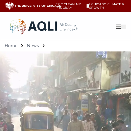
EPIC CLEAN AIR
UCHICAGO CLIMATE &
V
PROGRAM
GROWTH
®
Home
News